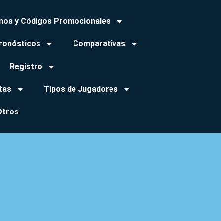
nos y Códigos Promocionales
ronósticos
Comparativas
Registro
tas
Tipos de Jugadores
Otros