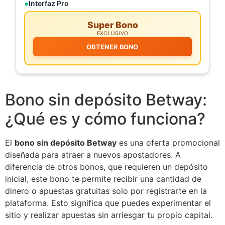
Interfaz Pro
Super Bono
EXCLUSIVO
OBTENER BONO
Bono sin depósito Betway:
¿Qué es y cómo funciona?
El
bono sin depósito Betway
es una oferta promocional
diseñada para atraer a nuevos apostadores. A
diferencia de otros bonos, que requieren un depósito
inicial, este bono te permite recibir una cantidad de
dinero o apuestas gratuitas solo por registrarte en la
plataforma. Esto significa que puedes experimentar el
sitio y realizar apuestas sin arriesgar tu propio capital.