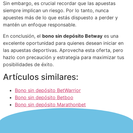
Sin embargo, es crucial recordar que las apuestas
siempre implican un riesgo. Por lo tanto, nunca
apuestes más de lo que estás dispuesto a perder y
mantén un enfoque responsable.
En conclusión, el
bono sin depósito Betway
es una
excelente oportunidad para quienes desean iniciar en
las apuestas deportivas. Aprovecha esta oferta, pero
hazlo con precaución y estrategia para maximizar tus
posibilidades de éxito.
Artículos similares:
Bono sin depósito BetWarrior
Bono sin depósito Betboo
Bono sin depósito Marathonbet