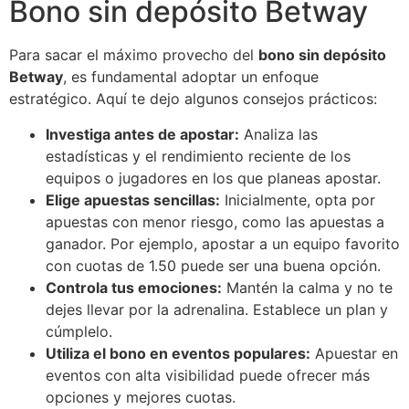
Bono sin depósito Betway
Para sacar el máximo provecho del
bono sin depósito
Betway
, es fundamental adoptar un enfoque
estratégico. Aquí te dejo algunos consejos prácticos:
Investiga antes de apostar:
Analiza las
estadísticas y el rendimiento reciente de los
equipos o jugadores en los que planeas apostar.
Elige apuestas sencillas:
Inicialmente, opta por
apuestas con menor riesgo, como las apuestas a
ganador. Por ejemplo, apostar a un equipo favorito
con cuotas de 1.50 puede ser una buena opción.
Controla tus emociones:
Mantén la calma y no te
dejes llevar por la adrenalina. Establece un plan y
cúmplelo.
Utiliza el bono en eventos populares:
Apuestar en
eventos con alta visibilidad puede ofrecer más
opciones y mejores cuotas.