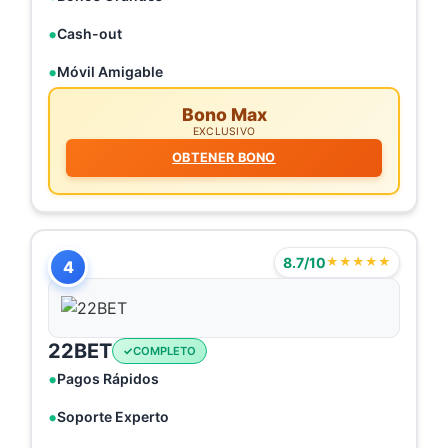
Cash-out
Móvil Amigable
Bono Max
EXCLUSIVO
OBTENER BONO
8.7/10
★★★★★
4
22BET
COMPLETO
Pagos Rápidos
Soporte Experto