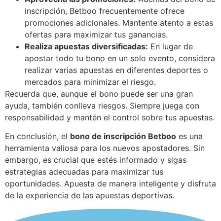
inscripción, Betboo frecuentemente ofrece
promociones adicionales. Mantente atento a estas
ofertas para maximizar tus ganancias.
Realiza apuestas diversificadas:
En lugar de
apostar todo tu bono en un solo evento, considera
realizar varias apuestas en diferentes deportes o
mercados para minimizar el riesgo.
Recuerda que, aunque el bono puede ser una gran
ayuda, también conlleva riesgos. Siempre juega con
responsabilidad y mantén el control sobre tus apuestas.
En conclusión, el
bono de inscripción Betboo
es una
herramienta valiosa para los nuevos apostadores. Sin
embargo, es crucial que estés informado y sigas
estrategias adecuadas para maximizar tus
oportunidades. Apuesta de manera inteligente y disfruta
de la experiencia de las apuestas deportivas.