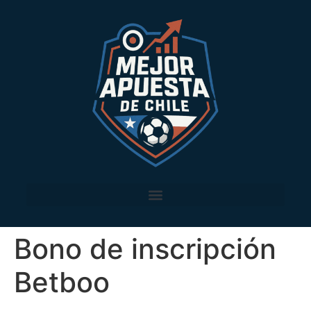
Bono de inscripción
Betboo