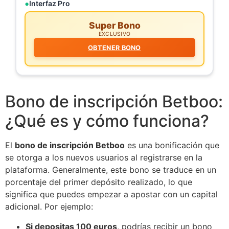
Interfaz Pro
Super Bono
EXCLUSIVO
OBTENER BONO
Bono de inscripción Betboo:
¿Qué es y cómo funciona?
El
bono de inscripción Betboo
es una bonificación que
se otorga a los nuevos usuarios al registrarse en la
plataforma. Generalmente, este bono se traduce en un
porcentaje del primer depósito realizado, lo que
significa que puedes empezar a apostar con un capital
adicional. Por ejemplo:
Si depositas 100 euros
, podrías recibir un bono