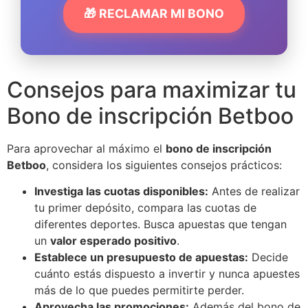
🎁 RECLAMAR MI BONO
Consejos para maximizar tu
Bono de inscripción Betboo
Para aprovechar al máximo el
bono de inscripción
Betboo
, considera los siguientes consejos prácticos:
Investiga las cuotas disponibles:
Antes de realizar
tu primer depósito, compara las cuotas de
diferentes deportes. Busca apuestas que tengan
un
valor esperado positivo
.
Establece un presupuesto de apuestas:
Decide
cuánto estás dispuesto a invertir y nunca apuestes
más de lo que puedes permitirte perder.
Aprovecha las promociones:
Además del bono de