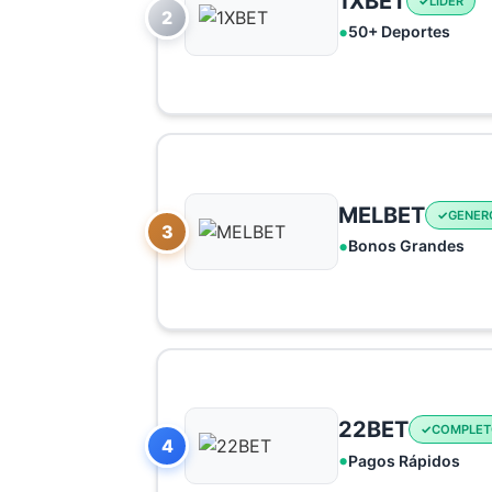
1XBET
LÍDER
2
50+ Deportes
MELBET
GENER
3
Bonos Grandes
22BET
COMPLE
4
Pagos Rápidos