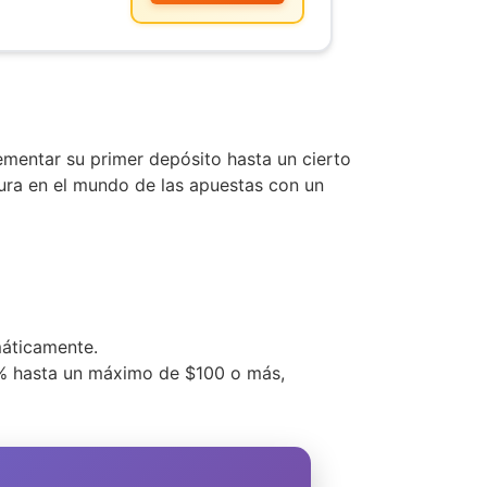
ementar su primer depósito hasta un cierto
tura en el mundo de las apuestas con un
máticamente.
00% hasta un máximo de $100 o más,