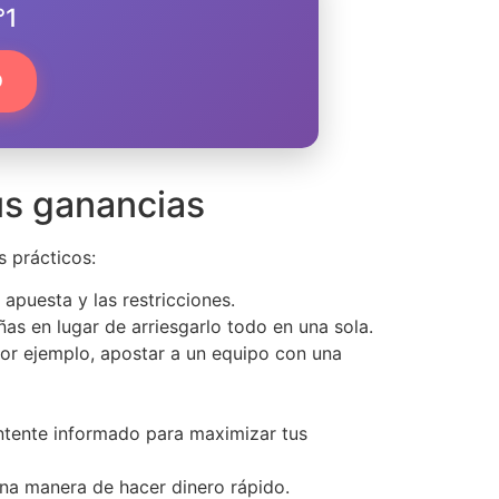
°1
O
us ganancias
s prácticos:
 apuesta y las restricciones.
as en lugar de arriesgarlo todo en una sola.
Por ejemplo, apostar a un equipo con una
ntente informado para maximizar tus
una manera de hacer dinero rápido.