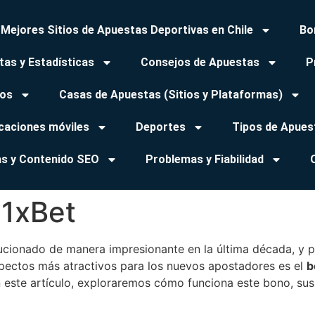
 Mejores Sitios de Apuestas Deportivas en Chile
Bo
tas y Estadísticas
Consejos de Apuestas
P
os
Casas de Apuestas (Sitios y Plataformas)
icaciones móviles
Deportes
Tipos de Apues
as y Contenido SEO
Problemas y Fiabilidad
 1xBet
ucionado de manera impresionante en la última década, y 
spectos más atractivos para los nuevos apostadores es el
b
En este artículo, exploraremos cómo funciona este bono, su