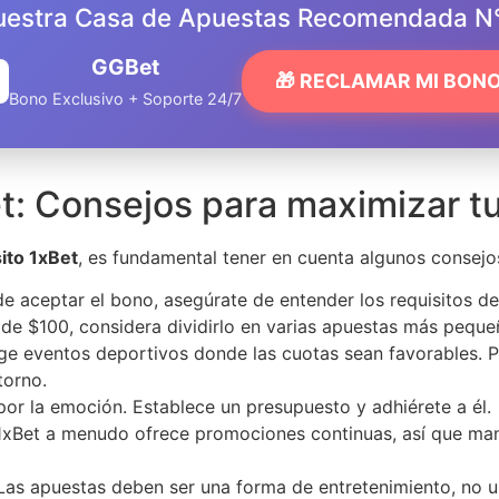
uestra Casa de Apuestas Recomendada N
GGBet
🎁 RECLAMAR MI BON
Bono Exclusivo + Soporte 24/7
t: Consejos para maximizar t
ito 1xBet
, es fundamental tener en cuenta algunos consejo
de aceptar el bono, asegúrate de entender los requisitos de
 de $100, considera dividirlo en varias apuestas más pequeñ
lige eventos deportivos donde las cuotas sean favorables. 
torno.
 por la emoción. Establece un presupuesto y adhiérete a él.
 1xBet a menudo ofrece promociones continuas, así que ma
 Las apuestas deben ser una forma de entretenimiento, no 