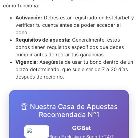
cómo funciona:
Activación:
Debes estar registrado en Estelarbet y
verificar tu cuenta antes de poder acceder al
bono.
Requisitos de apuesta:
Generalmente, estos
bonos tienen requisitos específicos que debes
cumplir antes de retirar tus ganancias.
Vigencia:
Asegúrate de usar tu bono dentro de un
plazo determinado, que suele ser de 7 a 30 días
después de recibirlo.
🏆 Nuestra Casa de Apuestas
Recomendada N°1
GGBet
Bono Exclusivo + Soporte 24/7