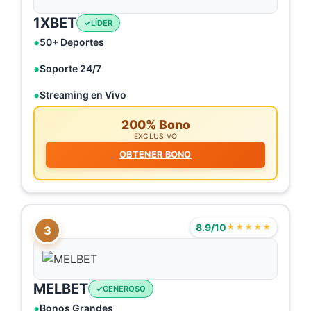
1XBET
LÍDER
50+ Deportes
Soporte 24/7
Streaming en Vivo
200% Bono
EXCLUSIVO
OBTENER BONO
8.9/10
★★★★★
3
MELBET
GENEROSO
Bonos Grandes