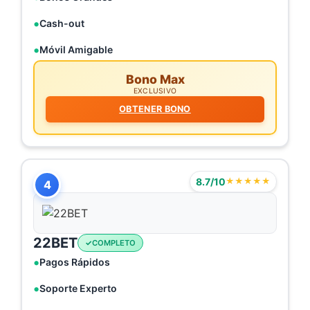
Cash-out
Móvil Amigable
Bono Max
EXCLUSIVO
OBTENER BONO
8.7/10
★★★★★
4
22BET
COMPLETO
Pagos Rápidos
Soporte Experto