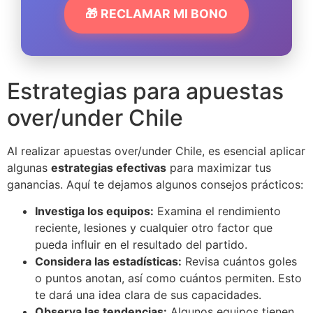
🎁 RECLAMAR MI BONO
Estrategias para apuestas
over/under Chile
Al realizar apuestas over/under Chile, es esencial aplicar
algunas
estrategias efectivas
para maximizar tus
ganancias. Aquí te dejamos algunos consejos prácticos:
Investiga los equipos:
Examina el rendimiento
reciente, lesiones y cualquier otro factor que
pueda influir en el resultado del partido.
Considera las estadísticas:
Revisa cuántos goles
o puntos anotan, así como cuántos permiten. Esto
te dará una idea clara de sus capacidades.
Observa las tendencias:
Algunos equipos tienen