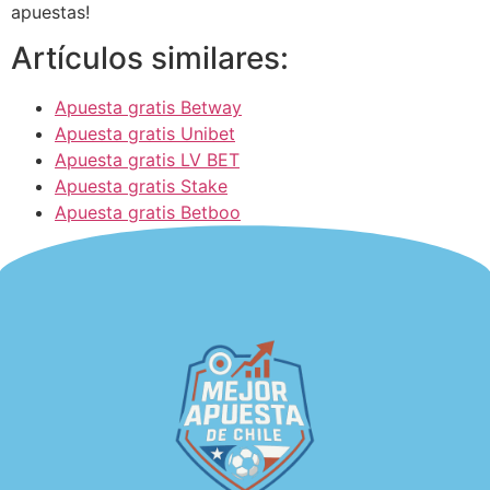
apuestas!
Artículos similares:
Apuesta gratis Betway
Apuesta gratis Unibet
Apuesta gratis LV BET
Apuesta gratis Stake
Apuesta gratis Betboo