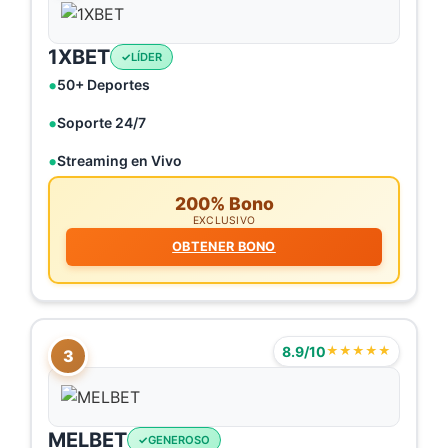
1XBET
LÍDER
50+ Deportes
Soporte 24/7
Streaming en Vivo
200% Bono
EXCLUSIVO
OBTENER BONO
8.9/10
★★★★★
3
MELBET
GENEROSO