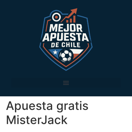
Apuesta gratis
MisterJack