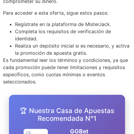
comprometer su dinero.
Para acceder a esta oferta, sigue estos pasos:
Regístrate en la plataforma de MisterJack.
Completa los requisitos de verificación de
identidad.
Realiza un depósito inicial si es necesario, y activa
la promoción de apuesta gratis.
Es fundamental leer los términos y condiciones, ya que
cada promoción puede tener limitaciones y requisitos
específicos, como cuotas mínimas o eventos
seleccionados.
🏆 Nuestra Casa de Apuestas
Recomendada N°1
GGBet