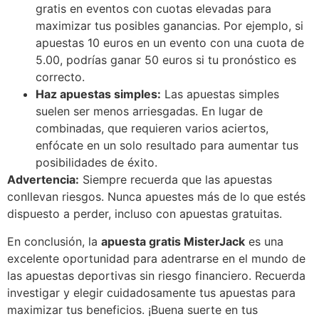
gratis en eventos con cuotas elevadas para
maximizar tus posibles ganancias. Por ejemplo, si
apuestas 10 euros en un evento con una cuota de
5.00, podrías ganar 50 euros si tu pronóstico es
correcto.
Haz apuestas simples:
Las apuestas simples
suelen ser menos arriesgadas. En lugar de
combinadas, que requieren varios aciertos,
enfócate en un solo resultado para aumentar tus
posibilidades de éxito.
Advertencia:
Siempre recuerda que las apuestas
conllevan riesgos. Nunca apuestes más de lo que estés
dispuesto a perder, incluso con apuestas gratuitas.
En conclusión, la
apuesta gratis MisterJack
es una
excelente oportunidad para adentrarse en el mundo de
las apuestas deportivas sin riesgo financiero. Recuerda
investigar y elegir cuidadosamente tus apuestas para
maximizar tus beneficios. ¡Buena suerte en tus