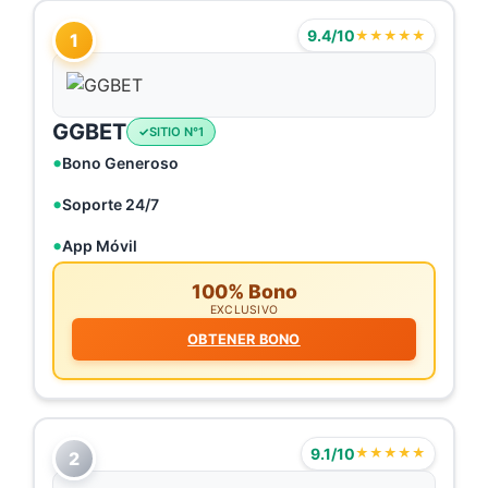
9.4/10
★★★★★
1
GGBET
SITIO N°1
Bono Generoso
Soporte 24/7
App Móvil
100% Bono
EXCLUSIVO
OBTENER BONO
9.1/10
★★★★★
2