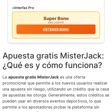
Interfaz Pro
Super Bono
EXCLUSIVO
OBTENER BONO
Apuesta gratis MisterJack:
¿Qué es y cómo funciona?
La
apuesta gratis MisterJack
es una oferta
promocional que permite a los nuevos usuarios realizar
una apuesta sin riesgo, utilizando un crédito que la casa
de apuestas les otorga. Generalmente, estos créditos se
pueden usar en diversos eventos deportivos, lo que
permite a los apostadores probar la plataforma sin